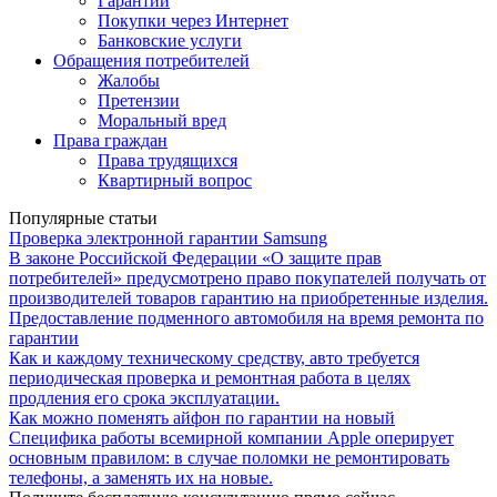
Гарантии
Покупки через Интернет
Банковские услуги
Обращения потребителей
Жалобы
Претензии
Моральный вред
Права граждан
Права трудящихся
Квартирный вопрос
Популярные статьи
Проверка электронной гарантии Samsung
В законе Российской Федерации «О защите прав
потребителей» предусмотрено право покупателей получать от
производителей товаров гарантию на приобретенные изделия.
Предоставление подменного автомобиля на время ремонта по
гарантии
Как и каждому техническому средству, авто требуется
периодическая проверка и ремонтная работа в целях
продления его срока эксплуатации.
Как можно поменять айфон по гарантии на новый
Специфика работы всемирной компании Apple оперирует
основным правилом: в случае поломки не ремонтировать
телефоны, а заменять их на новые.